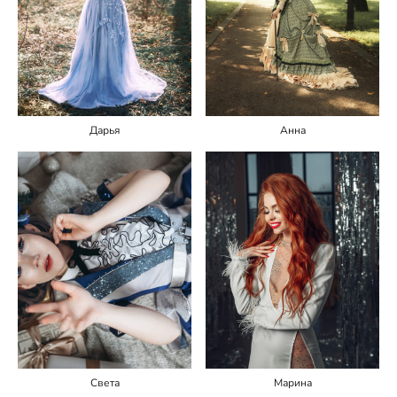
Дарья
Анна
Света
Марина