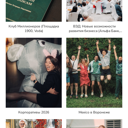
Клуб Миллионеров (Площадка
ВЭД: Новые возможности
1900, Voda)
развития бизнеса (Альфа Банк,
МАРРИОТ)
Корпоративы 2026
Mexico в Воронеже