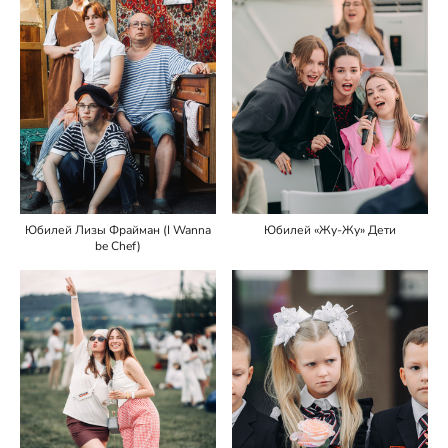
Юбилей Лизы Фрайман (I Wanna
Юбилей «Жу-Жу» Дети
be Chef)